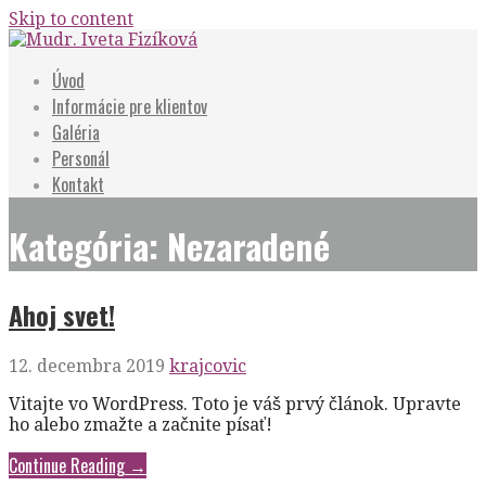
Skip to content
Mudr. Iveta Fizíková
Psychiatrická ambulancia pre deti a dospelých.
Úvod
Informácie pre klientov
Galéria
Personál
Kontakt
Kategória: Nezaradené
Ahoj svet!
12. decembra 2019
krajcovic
Vitajte vo WordPress. Toto je váš prvý článok. Upravte
ho alebo zmažte a začnite písať!
Continue Reading →